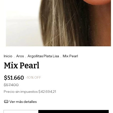
Inicio
.
Aros
.
Argollitas Plata Lisa
.
Mix Pearl
Mix Pearl
$51.660
-
10
%
OFF
$57.400
Precio sin impuestos
$42.694,21
Ver más detalles