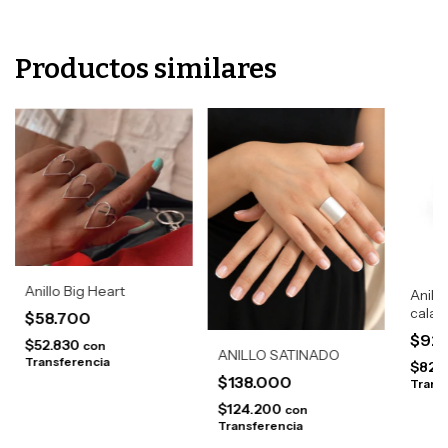
Productos similares
Anillo Big Heart
Anill
calad
$58.700
$92
$52.830
con
ANILLO SATINADO
Transferencia
$82.
$138.000
Trans
$124.200
con
Transferencia